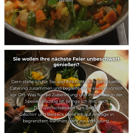
fühlen!
Sie wollen Ihre nächste Feier unbeschwert
genießen?
Gern stelle ich für Sie und Ihre Gäste ein individuelles
Catering zusammen und begleite Ihre Feier persönlich
vor Ort. Was für die Zubereitung und Präsentation der
Speisen wichtig ist, bringe ich mit, auch
Damasttischdecken fürs Büffet.
Geschirr und Besteck stelle ich auf Anfrage in
begrenztem Rahmen gern zur Verfügung.