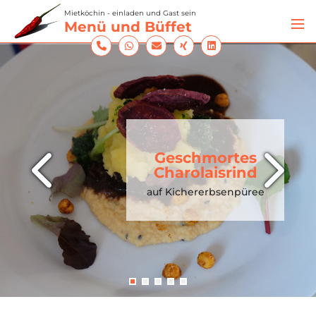
Mietköchin - einladen und Gast sein
Men
Menü und Büffet
Geschmortes
Charolaisrind
auf Kichererbsenpüree