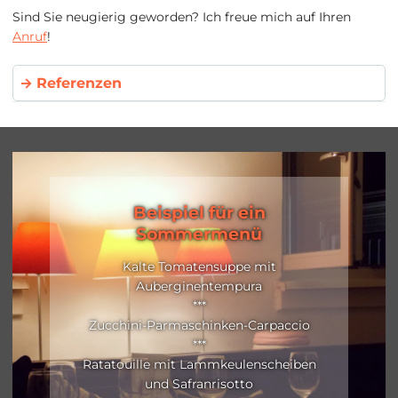
Sind Sie neugierig geworden? Ich freue mich auf Ihren
Anruf
!
Referenzen
Beispiel für ein
Sommermenü
Kalte Tomatensuppe mit
Auberginentempura
***
Zucchini-Parmaschinken-Carpaccio
***
Ratatouille mit Lammkeulenscheiben
und Safranrisotto