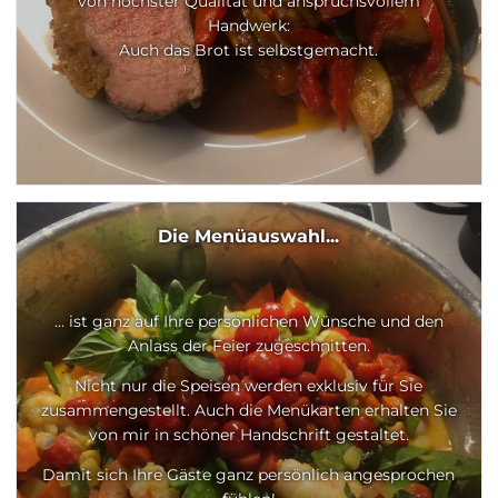
von höchster Qualität und anspruchsvollem
Handwerk:
Auch das Brot ist selbstgemacht.
Die Menüauswahl...
... ist ganz auf Ihre persönlichen Wünsche und den
Anlass der Feier zugeschnitten.
Nicht nur die Speisen werden exklusiv für Sie
zusammengestellt. Auch die Menükarten erhalten Sie
von mir in schöner Handschrift gestaltet.
Damit sich Ihre Gäste ganz persönlich angesprochen